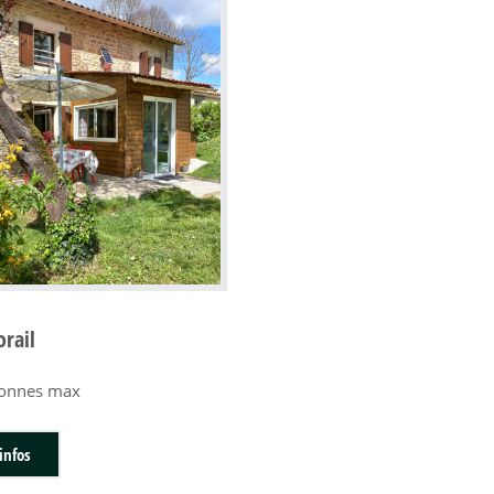
orail
sonnes max
infos