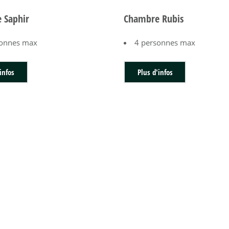
 Saphir
Chambre Rubis
sonnes max
4 personnes max
infos
Plus d'infos