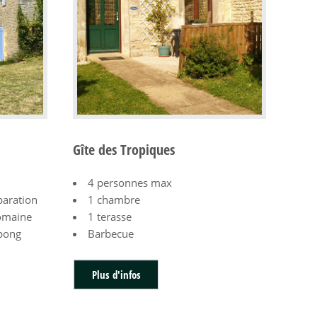
Gîte des Tropiques
4 personnes max
paration
1 chambre
domaine
1 terasse
-pong
Barbecue
Plus d'infos